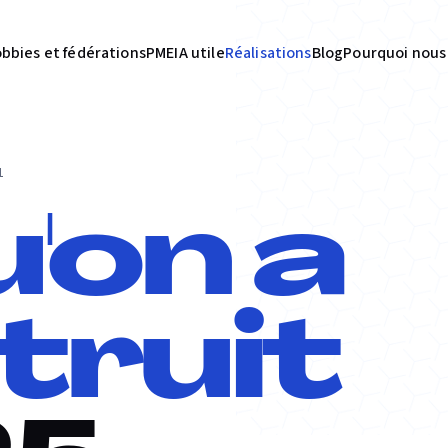
bbies et fédérations
PME
IA utile
Réalisations
Blog
Pourquoi nous
1
'on a
truit