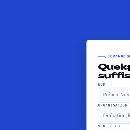
/ DEMANDE D
Quelq
suffi
NOM
ORGANISATION
VOUS ÊTES