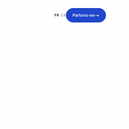
Parlons-en
→
FR
·
EN