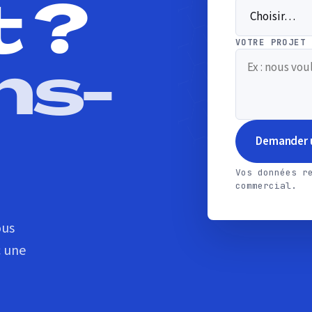
t ?
VOTRE PROJET 
ns-
Demander u
Vos données r
commercial.
ous
c une