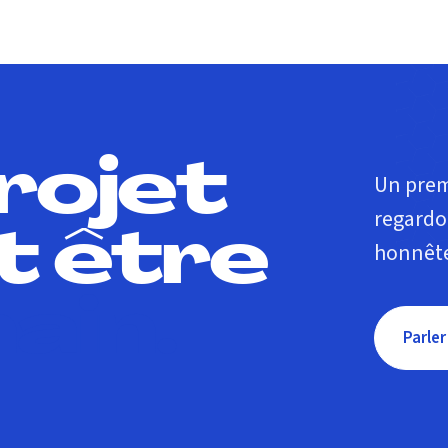
rojet
Un prem
regardo
t être
honnête
ain.
Parler