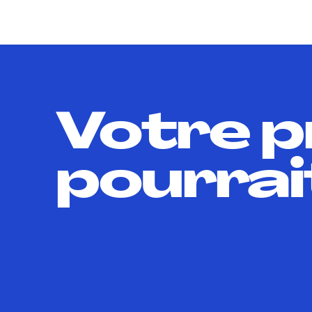
Votre p
pourrai
le proch