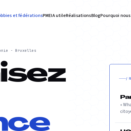
bbies et fédérations
PME
IA utile
Réalisations
Blog
Pourquoi nous
onie - Bruxelles
isez
/ 
Pa
« Wha
citoy
nce