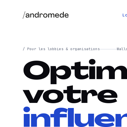
Lo
/ Pour les lobbies & organisations
Wall
Optim
votre
influe