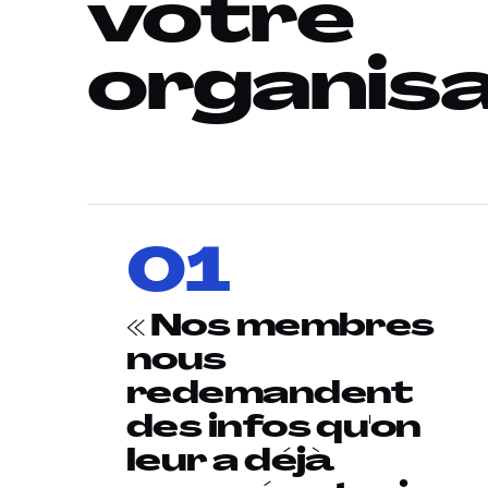
votre
organisa
01
« Nos membres
nous
redemandent
des infos qu'on
leur a déjà