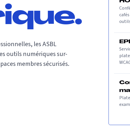
HO
Confé
ique.
cafés
outil
EP
ssionnelles, les ASBL
Servi
les outils numériques sur-
plate
WCAG 
espaces membres sécurisés.
Co
ma
Plate
exame