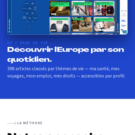
02 / DANS MA VIE
Découvrir l'Europe par son
quotidien.
398 articles classés par thèmes de vie — ma santé, mes
voyages, mon emploi, mes droits — accessibles par profil.
/ LA MÉTHODE