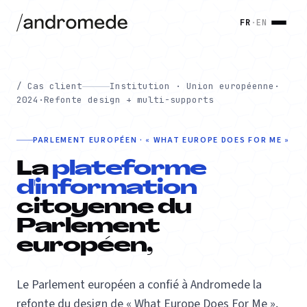
FR
·
EN
/ Cas client
Institution · Union européenne
·
2024
·
Refonte design + multi-supports
PARLEMENT EUROPÉEN · « WHAT EUROPE DOES FOR ME »
La
plateforme
d'information
citoyenne du
Parlement
européen,
Le Parlement européen a confié à Andromede la
refonte du design de « What Europe Does For Me »,