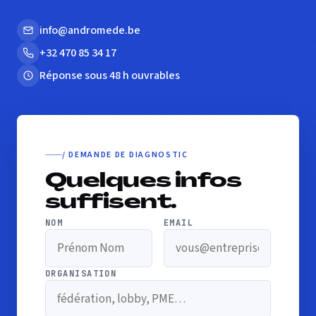
info@andromede.be
+32 470 85 34 17
Réponse sous 48 h ouvrables
/ DEMANDE DE DIAGNOSTIC
Quelques infos
suffisent.
NOM
EMAIL
ORGANISATION