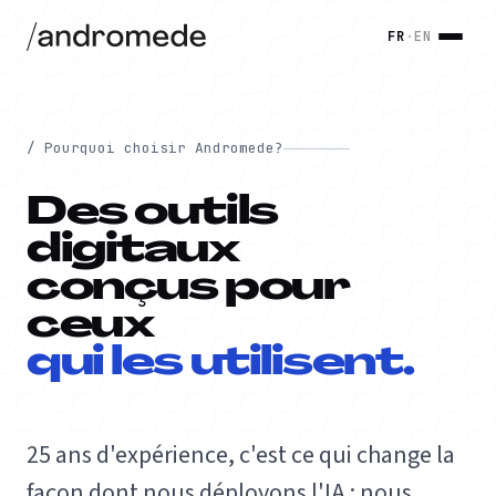
FR
·
EN
/ Pourquoi choisir Andromede?
Des outils
digitaux
conçus pour
ceux
qui les utilisent.
25 ans d'expérience, c'est ce qui change la
façon dont nous déployons l'IA : nous